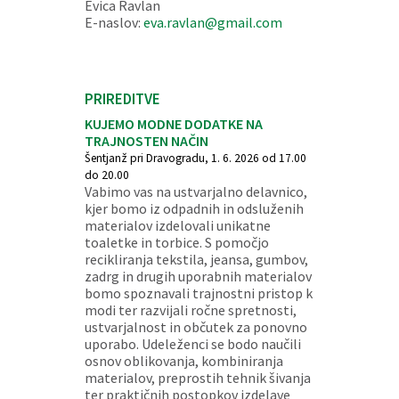
Evica Ravlan
E-naslov:
eva.ravlan@gmail.com
PRIREDITVE
KUJEMO MODNE DODATKE NA
TRAJNOSTEN NAČIN
Šentjanž pri Dravogradu, 1. 6. 2026 od 17.00
do 20.00
Vabimo vas na ustvarjalno delavnico,
kjer bomo iz odpadnih in odsluženih
materialov izdelovali unikatne
toaletke in torbice. S pomočjo
recikliranja tekstila, jeansa, gumbov,
zadrg in drugih uporabnih materialov
bomo spoznavali trajnostni pristop k
modi ter razvijali ročne spretnosti,
ustvarjalnost in občutek za ponovno
uporabo. Udeleženci se bodo naučili
osnov oblikovanja, kombiniranja
materialov, preprostih tehnik šivanja
ter praktičnih postopkov izdelave