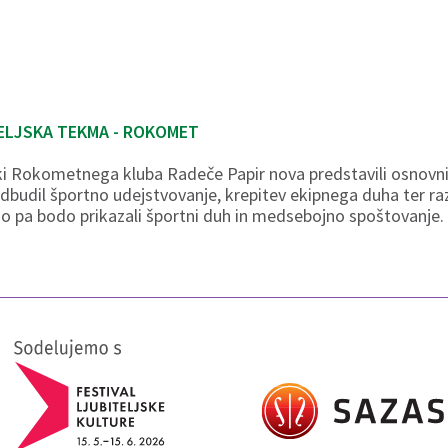
ELJSKA TEKMA - ROKOMET
iki Rokometnega kluba Radeče Papir nova predstavili osnovn
dbudil športno udejstvovanje, krepitev ekipnega duha ter raz
kmo pa bodo prikazali športni duh in medsebojno spoštovanje