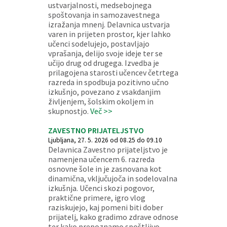
ustvarjalnosti, medsebojnega
spoštovanja in samozavestnega
izražanja mnenj. Delavnica ustvarja
varen in prijeten prostor, kjer lahko
učenci sodelujejo, postavljajo
vprašanja, delijo svoje ideje ter se
učijo drug od drugega. Izvedba je
prilagojena starosti učencev četrtega
razreda in spodbuja pozitivno učno
izkušnjo, povezano z vsakdanjim
življenjem, šolskim okoljem in
skupnostjo.
Več >>
ZAVESTNO PRIJATELJSTVO
Ljubljana, 27. 5. 2026 od 08.25 do 09.10
Delavnica Zavestno prijateljstvo je
namenjena učencem 6. razreda
osnovne šole in je zasnovana kot
dinamična, vključujoča in sodelovalna
izkušnja. Učenci skozi pogovor,
praktične primere, igro vlog
raziskujejo, kaj pomeni biti dober
prijatelj, kako gradimo zdrave odnose
ter kako prepoznamo spoštljivo,