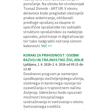
poročanje. Na obisku bo strokovnjak
Tomaž Dimnik - ARTUR. V okviru
delavnice bodo pregledali obstoječe
prakse anketiranja, oblikovali
predloge vprašanj za skupne in
specifične vprašalnike ter uskladili
strukturo vprašalnikov za nadaljnjo
uporabo, pilotiranje in digitalizacijo
ter tako nadgradili notranji sistem
kakovosti.
Več >>
KORAKI ZA PRIHODNOST: OSEBNI
RAZVOJ IN TRAJNOSTNO ŽIVLJENJE
Ljubljana, 1. 6. 2026–2. 6. 2026 od 09.15 do
13.30
Dvodnevni program je namenjen
spodbujanju vseživljenjskega učenja,
osebnega in kariernega razvoja ter
ozaveščanju o trajnostnem načinu
življenja. Udeleženci bodo spoznali
možnosti brezplačnega
izobraževanja in svetovanja v okviru
Svetovalnega središča