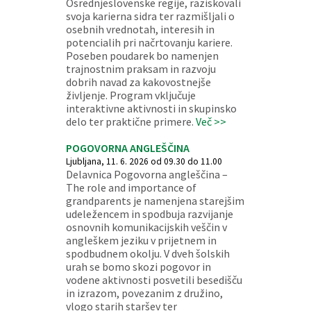
Osrednjeslovenske regije, raziskovali
svoja karierna sidra ter razmišljali o
osebnih vrednotah, interesih in
potencialih pri načrtovanju kariere.
Poseben poudarek bo namenjen
trajnostnim praksam in razvoju
dobrih navad za kakovostnejše
življenje. Program vključuje
interaktivne aktivnosti in skupinsko
delo ter praktične primere.
Več >>
POGOVORNA ANGLEŠČINA
Ljubljana, 11. 6. 2026 od 09.30 do 11.00
Delavnica Pogovorna angleščina –
The role and importance of
grandparents je namenjena starejšim
udeležencem in spodbuja razvijanje
osnovnih komunikacijskih veščin v
angleškem jeziku v prijetnem in
spodbudnem okolju. V dveh šolskih
urah se bomo skozi pogovor in
vodene aktivnosti posvetili besedišču
in izrazom, povezanim z družino,
vlogo starih staršev ter