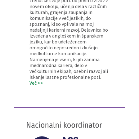
trenutke svoje poti: od prvih izzivov v
novem okolju, učenja dela v različnih
kulturah, grajenja zaupanja in
komunikacije v več jezikih, do
spoznanj, ki so vplivala na moj
nadaljnji karierni razvoj. Delavnica bo
izvedena v angleškem in španskem
jeziku, kar bo udeležencem
omogočilo neposredno izkušnjo
medkulturne komunikacije.
Namenjena je vsem, ki jih zanima
mednarodna kariera, delo v
večkulturnih ekipah, osebni razvoj ali
iskanje lastne profesionalne poti.
Več >>