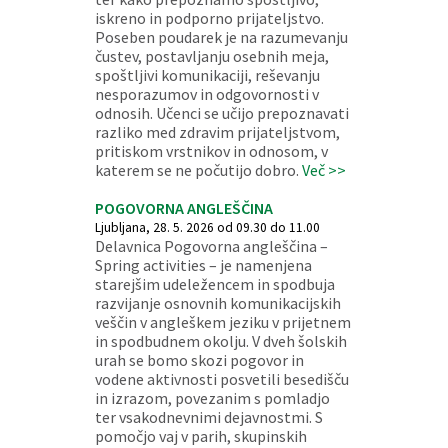
iskreno in podporno prijateljstvo.
Poseben poudarek je na razumevanju
čustev, postavljanju osebnih meja,
spoštljivi komunikaciji, reševanju
nesporazumov in odgovornosti v
odnosih. Učenci se učijo prepoznavati
razliko med zdravim prijateljstvom,
pritiskom vrstnikov in odnosom, v
katerem se ne počutijo dobro.
Več >>
POGOVORNA ANGLEŠČINA
Ljubljana, 28. 5. 2026 od 09.30 do 11.00
Delavnica Pogovorna angleščina –
Spring activities – je namenjena
starejšim udeležencem in spodbuja
razvijanje osnovnih komunikacijskih
veščin v angleškem jeziku v prijetnem
in spodbudnem okolju. V dveh šolskih
urah se bomo skozi pogovor in
vodene aktivnosti posvetili besedišču
in izrazom, povezanim s pomladjo
ter vsakodnevnimi dejavnostmi. S
pomočjo vaj v parih, skupinskih