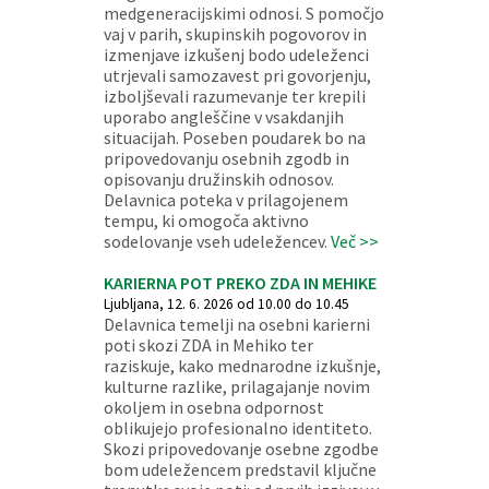
medgeneracijskimi odnosi. S pomočjo
vaj v parih, skupinskih pogovorov in
izmenjave izkušenj bodo udeleženci
utrjevali samozavest pri govorjenju,
izboljševali razumevanje ter krepili
uporabo angleščine v vsakdanjih
situacijah. Poseben poudarek bo na
pripovedovanju osebnih zgodb in
opisovanju družinskih odnosov.
Delavnica poteka v prilagojenem
tempu, ki omogoča aktivno
sodelovanje vseh udeležencev.
Več >>
KARIERNA POT PREKO ZDA IN MEHIKE
Ljubljana, 12. 6. 2026 od 10.00 do 10.45
Delavnica temelji na osebni karierni
poti skozi ZDA in Mehiko ter
raziskuje, kako mednarodne izkušnje,
kulturne razlike, prilagajanje novim
okoljem in osebna odpornost
oblikujejo profesionalno identiteto.
Skozi pripovedovanje osebne zgodbe
bom udeležencem predstavil ključne