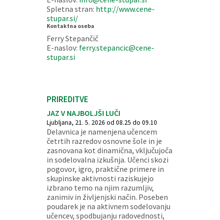
Spletna stran:
http://www.cene-
stupar.si/
Kontaktna oseba
Ferry Stepančič
E-naslov:
ferry.stepancic@cene-
stupar.si
PRIREDITVE
JAZ V NAJBOLJŠI LUČI
Ljubljana, 21. 5. 2026 od 08.25 do 09.10
Delavnica je namenjena učencem
četrtih razredov osnovne šole in je
zasnovana kot dinamična, vključujoča
in sodelovalna izkušnja. Učenci skozi
pogovor, igro, praktične primere in
skupinske aktivnosti raziskujejo
izbrano temo na njim razumljiv,
zanimiv in življenjski način. Poseben
poudarek je na aktivnem sodelovanju
učencev, spodbujanju radovednosti,