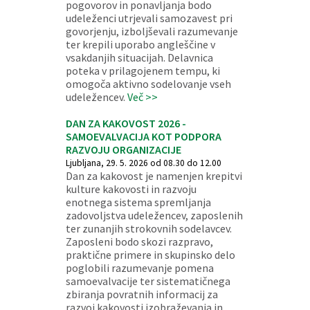
pogovorov in ponavljanja bodo
udeleženci utrjevali samozavest pri
govorjenju, izboljševali razumevanje
ter krepili uporabo angleščine v
vsakdanjih situacijah. Delavnica
poteka v prilagojenem tempu, ki
omogoča aktivno sodelovanje vseh
udeležencev.
Več >>
DAN ZA KAKOVOST 2026 -
SAMOEVALVACIJA KOT PODPORA
RAZVOJU ORGANIZACIJE
Ljubljana, 29. 5. 2026 od 08.30 do 12.00
Dan za kakovost je namenjen krepitvi
kulture kakovosti in razvoju
enotnega sistema spremljanja
zadovoljstva udeležencev, zaposlenih
ter zunanjih strokovnih sodelavcev.
Zaposleni bodo skozi razpravo,
praktične primere in skupinsko delo
poglobili razumevanje pomena
samoevalvacije ter sistematičnega
zbiranja povratnih informacij za
razvoj kakovosti izobraževanja in