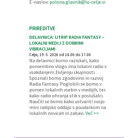
E-naslov:
polona.glavnik@lu-celje.si
PRIREDITVE
DELAVNICA: UTRIP RADIA FANTASY –
LOKALNI MEDIJ Z DOBRIMI
VIBRACIJAMI
Celje, 19. 5. 2026 od 16.00 do 17.00
Na delavnici bomo raziskali, kako
pomembno vlogo ima lokalni radio v
vsakdanjem življenju skupnosti.
Spoznali bomo zgodovino in razvoj
Radia Fantasy. Poglobili se bomo v
pomen lokalnih vsebin v medijih, ter
kako radio ohranja stik s poslušalci.
Naučili se bomo kako ustvariti svojo
mini radijsko oddajo s poudarkom na
lokalnih novicah in zabavi.
Več >>