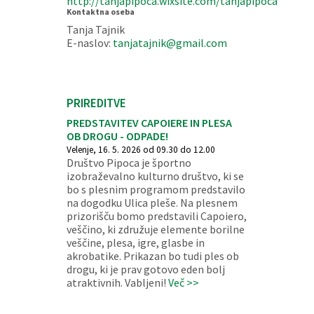
http://tanjapipoca.wixsite.com/tanjapipoca
Kontaktna oseba
Tanja Tajnik
E-naslov:
tanjatajnik@gmail.com
PRIREDITVE
PREDSTAVITEV CAPOIERE IN PLESA
OB DROGU - ODPADE!
Velenje, 16. 5. 2026 od 09.30 do 12.00
Društvo Pipoca je športno
izobraževalno kulturno društvo, ki se
bo s plesnim programom predstavilo
na dogodku Ulica pleše. Na plesnem
prizorišču bomo predstavili Capoiero,
veščino, ki združuje elemente borilne
veščine, plesa, igre, glasbe in
akrobatike. Prikazan bo tudi ples ob
drogu, ki je prav gotovo eden bolj
atraktivnih. Vabljeni!
Več >>