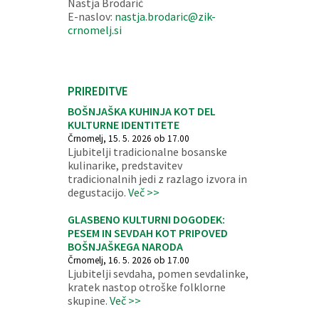
Nastja Brodarič
E-naslov:
nastja.brodaric@zik-
crnomelj.si
PRIREDITVE
BOŠNJAŠKA KUHINJA KOT DEL
KULTURNE IDENTITETE
Črnomelj, 15. 5. 2026 ob 17.00
Ljubitelji tradicionalne bosanske
kulinarike, predstavitev
tradicionalnih jedi z razlago izvora in
degustacijo.
Več >>
GLASBENO KULTURNI DOGODEK:
PESEM IN SEVDAH KOT PRIPOVED
BOŠNJAŠKEGA NARODA
Črnomelj, 16. 5. 2026 ob 17.00
Ljubitelji sevdaha, pomen sevdalinke,
kratek nastop otroške folklorne
skupine.
Več >>