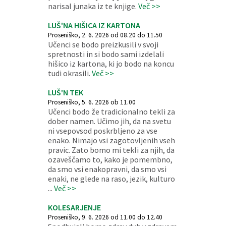
narisal junaka iz te knjige.
Več >>
LUŠ'NA HIŠICA IZ KARTONA
Proseniško, 2. 6. 2026 od 08.20 do 11.50
Učenci se bodo preizkusili v svoji
spretnosti in si bodo sami izdelali
hišico iz kartona, ki jo bodo na koncu
tudi okrasili.
Več >>
LUŠ'N TEK
Proseniško, 5. 6. 2026 ob 11.00
Učenci bodo že tradicionalno tekli za
dober namen. Učimo jih, da na svetu
ni vsepovsod poskrbljeno za vse
enako. Nimajo vsi zagotovljenih vseh
pravic. Zato bomo mi tekli za njih, da
ozaveščamo to, kako je pomembno,
da smo vsi enakopravni, da smo vsi
enaki, ne glede na raso, jezik, kulturo
...
Več >>
KOLESARJENJE
Proseniško, 9. 6. 2026 od 11.00 do 12.40