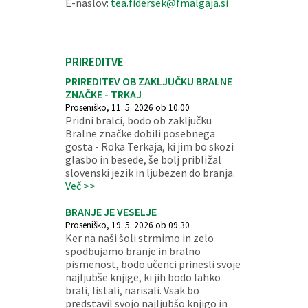
E-naslov:
tea.fidersek@fmalgaja.si
PRIREDITVE
PRIREDITEV OB ZAKLJUČKU BRALNE
ZNAČKE - TRKAJ
Proseniško, 11. 5. 2026 ob 10.00
Pridni bralci, bodo ob zaključku
Bralne značke dobili posebnega
gosta - Roka Terkaja, ki jim bo skozi
glasbo in besede, še bolj približal
slovenski jezik in ljubezen do branja.
Več >>
BRANJE JE VESELJE
Proseniško, 19. 5. 2026 ob 09.30
Ker na naši šoli strmimo in zelo
spodbujamo branje in bralno
pismenost, bodo učenci prinesli svoje
najljubše knjige, ki jih bodo lahko
brali, listali, narisali. Vsak bo
predstavil svojo najljubšo knjigo in