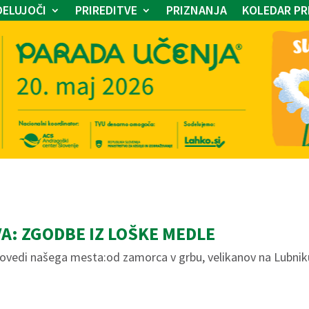
ELUJOČI
PRIREDITVE
PRIZNANJA
KOLEDAR PR
A: ZGODBE IZ LOŠKE MEDLE
povedi našega mesta:od zamorca v grbu, velikanov na Lubniku