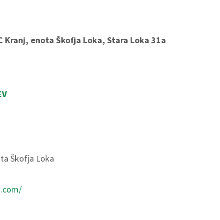
C Kranj, enota Škofja Loka, Stara Loka 31a
EV
ota Škofja Loka
j.com/