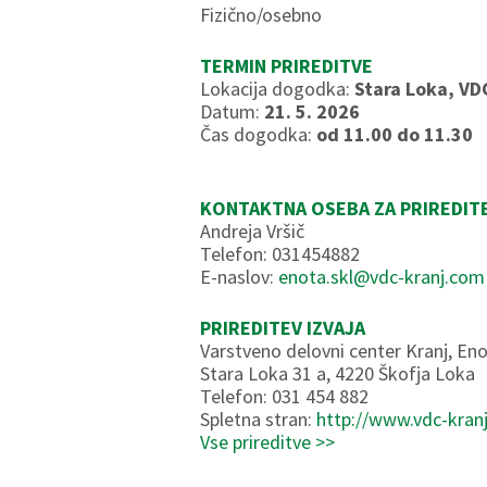
Fizično/osebno
TERMIN PRIREDITVE
Lokacija dogodka:
Stara Loka, VD
Datum:
21. 5. 2026
Čas dogodka:
od 11.00 do 11.30
KONTAKTNA OSEBA ZA PRIREDIT
Andreja Vršič
Telefon: 031454882
E-naslov:
enota.skl@vdc-kranj.com
PRIREDITEV IZVAJA
Varstveno delovni center Kranj, En
Stara Loka 31 a, 4220 Škofja Loka
Telefon: 031 454 882
Spletna stran:
http://www.vdc-kran
Vse prireditve >>