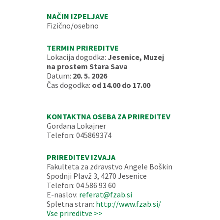
NAČIN IZPELJAVE
Fizično/osebno
TERMIN PRIREDITVE
Lokacija dogodka:
Jesenice, Muzej
na prostem Stara Sava
Datum:
20. 5. 2026
Čas dogodka:
od 14.00 do 17.00
KONTAKTNA OSEBA ZA PRIREDITEV
Gordana Lokajner
Telefon: 045869374
PRIREDITEV IZVAJA
Fakulteta za zdravstvo Angele Boškin
Spodnji Plavž 3, 4270 Jesenice
Telefon: 04 586 93 60
E-naslov:
referat@fzab.si
Spletna stran:
http://www.fzab.si/
Vse prireditve >>