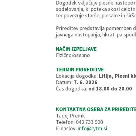
Dogodek vključuje plesne nastope ra
sodelovanja, ki poteka skozi celot
ter povezuje starše, plesalce in šir
Prireditev predstavlja pomemben del
javnega nastopanja, hkrati pa spodb
NAČIN IZPELJAVE
Fizično/osebno
TERMIN PRIREDITVE
Lokacija dogodka:
Litija, Plesni 
Datum:
7. 6. 2026
Čas dogodka:
od 18.00 do 20.00
KONTAKTNA OSEBA ZA PRIREDIT
Tadej Premk
Telefon: 040 733 990
E-naslov:
info@rytm.si