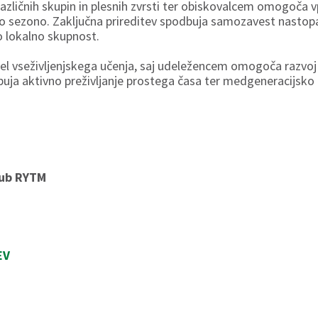
zličnih skupin in plesnih zvrsti ter obiskovalcem omogoča v
no sezono. Zaključna prireditev spodbuja samozavest nastopa
šo lokalno skupnost.
 vseživljenjskega učenja, saj udeležencem omogoča razvoj so
uja aktivno preživljanje prostega časa ter medgeneracijsko 
klub RYTM
EV