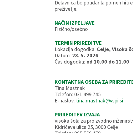
Delavnica bo poudarila pomen hitr
preživetje.
NAČIN IZPELJAVE
Fizično/osebno
TERMIN PRIREDITVE
Lokacija dogodka:
Celje, Visoka š
Datum:
28. 5. 2026
Čas dogodka:
od 10.00 do 11.00
KONTAKTNA OSEBA ZA PRIREDIT
Tina Mastnak
Telefon: 031 499 745
E-naslov:
tina.mastnak@vspi.si
PRIREDITEV IZVAJA
Visoka šola za proizvodno inženirs
Kidričeva ulica 25, 3000 Celje