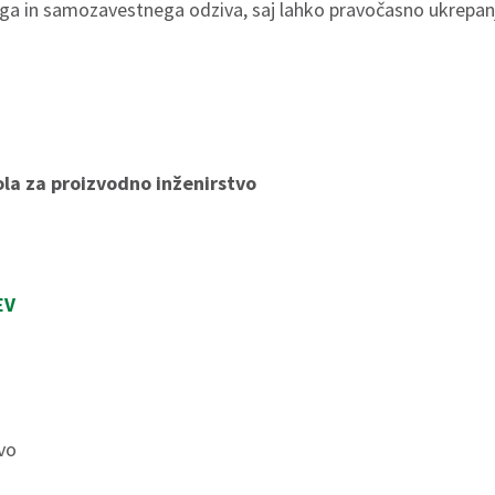
ega in samozavestnega odziva, saj lahko pravočasno ukrepan
ola za proizvodno inženirstvo
EV
tvo