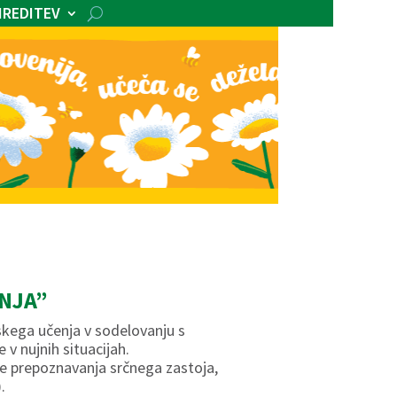
IREDITEV
ENJA”
jskega učenja v sodelovanju s
v nujnih situacijah.
e prepoznavanja srčnega zastoja,
.