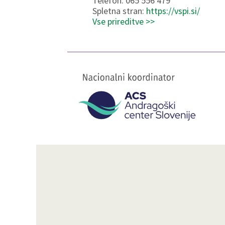
Telefon: 065 556 479
Spletna stran:
https://vspi.si/
Vse prireditve >>