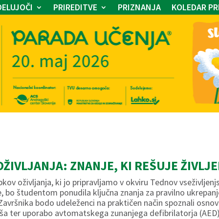
ELUJOČI
PRIREDITVE
PRIZNANJA
KOLEDAR PR
ŽIVLJANJA: ZNANJE, KI REŠUJE ŽIVLJ
ov oživljanja, ki jo pripravljamo v okviru Tednov vseživljen
, bo študentom ponudila ključna znanja za pravilno ukrepanje 
vršnika bodo udeleženci na praktičen način spoznali osnov
koša ter uporabo avtomatskega zunanjega defibrilatorja (AED)