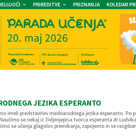
ELUJOČI
PRIREDITVE
PRIZNANJA
KOLEDAR PR
RODNEGA JEZIKA ESPERANTO
omo imeli predstavitev mednarodnega jezika esperanto. Po 
al. Naučimo se nekaj iz življenjepisa tvorca esperanta dr.Lud
otimo se učenja glagolov premikanja, zapojemo in se razgiba