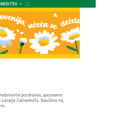
IREDITEV
predstavitvi pozdravov, spoznamo
vika Lazarja Zamenhofa. Naučimo se,
mo.