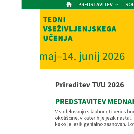
PREDSTAVITEV
SOD

Prireditev TVU 2026
PREDSTAVITEV MEDNA
V sodelovanju s klubom Liberius b
okoliščine, v katerih je jezik nast
kako je jezik genialno zasnovan. L