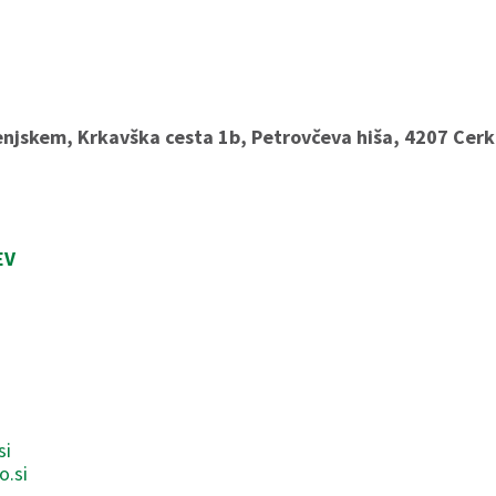
enjskem, Krkavška cesta 1b, Petrovčeva hiša, 4207 Cer
EV
si
o.si