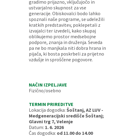
gradimo prijazno, vključujočo in
ustvarjalno skupnost za vse
generacije. Obiskovalci bodo lahko
spoznali naše programe, se udeležili
kratkih predstavitev, poklepetali z
izvajalci ter izvedeli, kako skupaj
oblikujemo prostor medsebojne
podpore, znanja in druženja. Seveda
pa ne bo manjkala niti dobra hrana in
pijača, ki bosta poskrbeli za prijetno
vzdušje in sproščene pogovore.
NAČIN IZPELJAVE
Fizično/osebno
TERMIN PRIREDITVE
Lokacija dogodka:
Šoštanj, AZ LUV -
Medgeneracijski središče Šoštanj;
Glavni trg 7, Velenje
Datum:
1. 6. 2026
Čas dogodka:
od 11.00 do 14.00