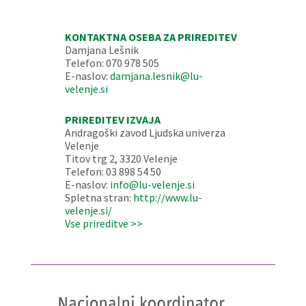
KONTAKTNA OSEBA ZA PRIREDITEV
Damjana Lešnik
Telefon: 070 978 505
E-naslov:
damjana.lesnik@lu-
velenje.si
PRIREDITEV IZVAJA
Andragoški zavod Ljudska univerza
Velenje
Titov trg 2, 3320 Velenje
Telefon: 03 898 54 50
E-naslov:
info@lu-velenje.si
Spletna stran:
http://www.lu-
velenje.si/
Vse prireditve >>