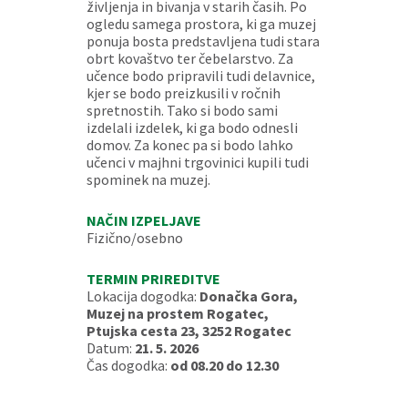
življenja in bivanja v starih časih. Po
ogledu samega prostora, ki ga muzej
ponuja bosta predstavljena tudi stara
obrt kovaštvo ter čebelarstvo. Za
učence bodo pripravili tudi delavnice,
kjer se bodo preizkusili v ročnih
spretnostih. Tako si bodo sami
izdelali izdelek, ki ga bodo odnesli
domov. Za konec pa si bodo lahko
učenci v majhni trgovinici kupili tudi
spominek na muzej.
NAČIN IZPELJAVE
Fizično/osebno
TERMIN PRIREDITVE
Lokacija dogodka:
Donačka Gora,
Muzej na prostem Rogatec,
Ptujska cesta 23, 3252 Rogatec
Datum:
21. 5. 2026
Čas dogodka:
od 08.20 do 12.30