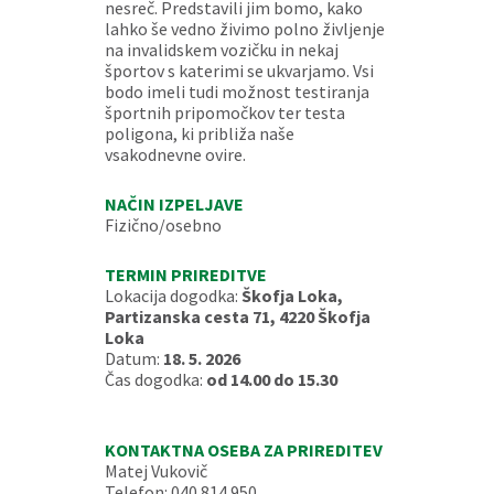
nesreč. Predstavili jim bomo, kako
lahko še vedno živimo polno življenje
na invalidskem vozičku in nekaj
športov s katerimi se ukvarjamo. Vsi
bodo imeli tudi možnost testiranja
športnih pripomočkov ter testa
poligona, ki približa naše
vsakodnevne ovire.
NAČIN IZPELJAVE
Fizično/osebno
TERMIN PRIREDITVE
Lokacija dogodka:
Škofja Loka,
Partizanska cesta 71, 4220 Škofja
Loka
Datum:
18. 5. 2026
Čas dogodka:
od 14.00 do 15.30
KONTAKTNA OSEBA ZA PRIREDITEV
Matej Vukovič
Telefon: 040 814 950