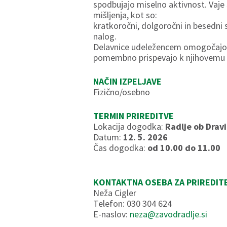
spodbujajo miselno aktivnost. Vaje
mišljenja, kot so:
kratkoročni, dolgoročni in besedni 
nalog.
Delavnice udeležencem omogočajo ohra
pomembno prispevajo k njihovemu o
NAČIN IZPELJAVE
Fizično/osebno
TERMIN PRIREDITVE
Lokacija dogodka:
Radlje ob Drav
Datum:
12. 5. 2026
Čas dogodka:
od 10.00 do 11.00
KONTAKTNA OSEBA ZA PRIREDIT
Neža Cigler
Telefon: 030 304 624
E-naslov:
neza@zavodradlje.si