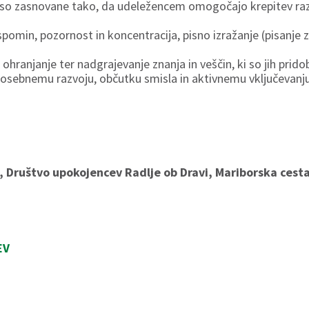
 so zasnovane tako, da udeležencem omogočajo krepitev razl
spomin, pozornost in koncentracija, pisno izražanje (pisanje
njanje ter nadgrajevanje znanja in veščin, ki so jih pridobil
sebnemu razvoju, občutku smisla in aktivnemu vključevanju
i, Društvo upokojencev Radlje ob Dravi, Mariborska cesta
EV