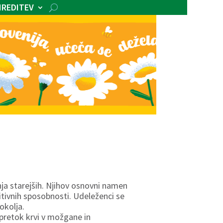
IREDITEV
nja starejših. Njihov osnovni namen
itivnih sposobnosti. Udeleženci se
okolja.
 pretok krvi v možgane in