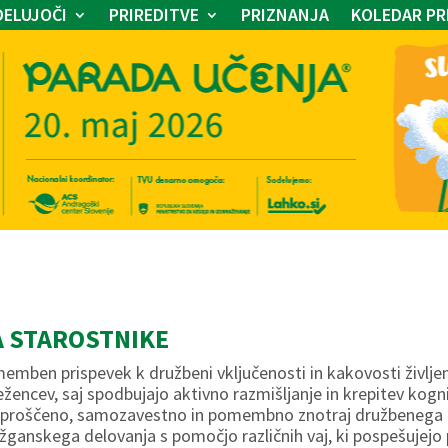
ELUJOČI
PRIREDITVE
PRIZNANJA
KOLEDAR PR
A STAROSTNIKE
emben prispevek k družbeni vključenosti in kakovosti življe
ežencev, saj spodbujajo aktivno razmišljanje in krepitev kogn
j sproščeno, samozavestno in pomembno znotraj družbenega 
 možganskega delovanja s pomočjo različnih vaj, ki pospešujejo