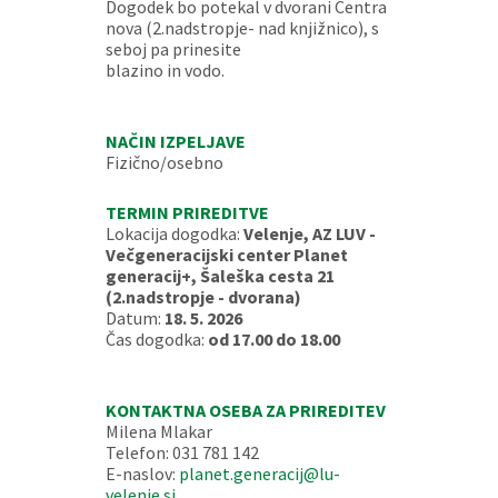
Dogodek bo potekal v dvorani Centra
nova (2.nadstropje- nad knjižnico), s
seboj pa prinesite
blazino in vodo.
NAČIN IZPELJAVE
Fizično/osebno
TERMIN PRIREDITVE
Lokacija dogodka:
Velenje, AZ LUV -
Večgeneracijski center Planet
generacij+, Šaleška cesta 21
(2.nadstropje - dvorana)
Datum:
18. 5. 2026
Čas dogodka:
od 17.00 do 18.00
KONTAKTNA OSEBA ZA PRIREDITEV
Milena Mlakar
Telefon: 031 781 142
E-naslov:
planet.generacij@lu-
velenje.si