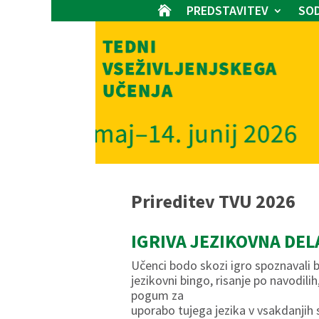
PREDSTAVITEV
SOD

Prireditev TVU 2026
IGRIVA JEZIKOVNA DEL
Učenci bodo skozi igro spoznavali be
jezikovni bingo, risanje po navodili
pogum za
uporabo tujega jezika v vsakdanjih s