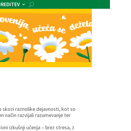
IREDITEV
o skozi raznolike dejavnosti, kot so
en način razvijali razumevanje ter
vni izkušnji učenja – brez stresa, z