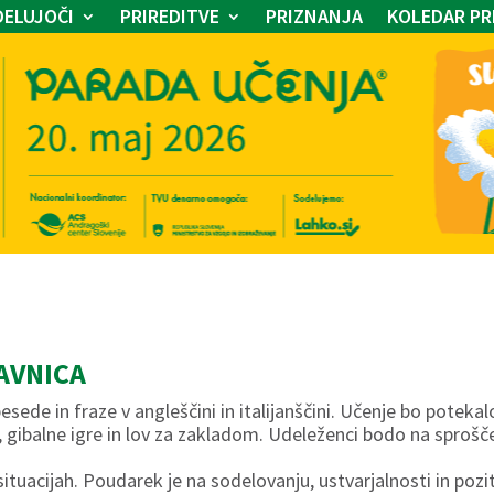
ELUJOČI
PRIREDITVE
PRIZNANJA
KOLEDAR PR
AVNICA
sede in fraze v angleščini in italijanščini. Učenje bo potekal
h, gibalne igre in lov za zakladom. Udeleženci bodo na sprošč
ituacijah. Poudarek je na sodelovanju, ustvarjalnosti in poziti