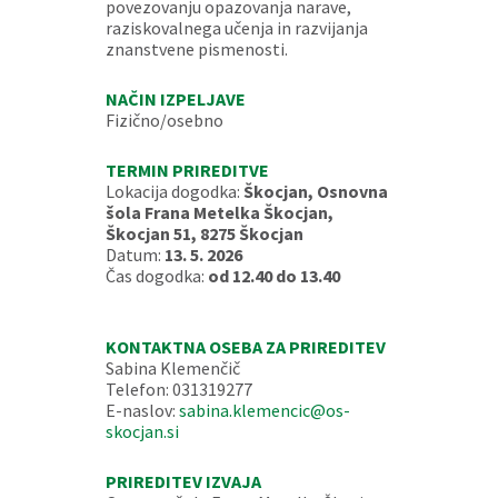
povezovanju opazovanja narave,
raziskovalnega učenja in razvijanja
znanstvene pismenosti.
NAČIN IZPELJAVE
Fizično/osebno
TERMIN PRIREDITVE
Lokacija dogodka:
Škocjan, Osnovna
šola Frana Metelka Škocjan,
Škocjan 51, 8275 Škocjan
Datum:
13. 5. 2026
Čas dogodka:
od 12.40 do 13.40
KONTAKTNA OSEBA ZA PRIREDITEV
Sabina Klemenčič
Telefon: 031319277
E-naslov:
sabina.klemencic@os-
skocjan.si
PRIREDITEV IZVAJA