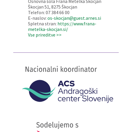
Osnovna šola Frana Metelka Škocjan
Škocjan 51, 8275 Škocjan
Telefon: 07 384 66 00
E-naslov:
os-skocjan@guest.arnes.si
Spletna stran:
https://www.frana-
metelka-skocjan.si/
Vse prireditve >>