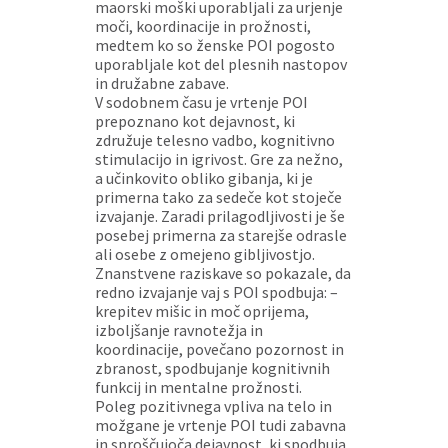
maorski moški uporabljali za urjenje
moči, koordinacije in prožnosti,
medtem ko so ženske POI pogosto
uporabljale kot del plesnih nastopov
in družabne zabave.
V sodobnem času je vrtenje POI
prepoznano kot dejavnost, ki
združuje telesno vadbo, kognitivno
stimulacijo in igrivost. Gre za nežno,
a učinkovito obliko gibanja, ki je
primerna tako za sedeče kot stoječe
izvajanje. Zaradi prilagodljivosti je še
posebej primerna za starejše odrasle
ali osebe z omejeno gibljivostjo.
Znanstvene raziskave so pokazale, da
redno izvajanje vaj s POI spodbuja: –
krepitev mišic in moč oprijema,
izboljšanje ravnotežja in
koordinacije, povečano pozornost in
zbranost, spodbujanje kognitivnih
funkcij in mentalne prožnosti.
Poleg pozitivnega vpliva na telo in
možgane je vrtenje POI tudi zabavna
in sproščujoča dejavnost, ki spodbuja