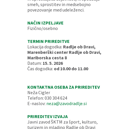
smeh, sprostitev in medsebojno
povezovanje med udeleženci.
NAČIN IZPELJAVE
Fizično/osebno
TERMIN PRIREDITVE
Lokacija dogodka:
Radlje ob Dravi,
Marenberški center Radlje ob Dravi,
Mariborska cesta 8
Datum:
15. 5. 2026
Čas dogodka:
od 10.00 do 11.00
KONTAKTNA OSEBA ZA PRIREDITEV
Neža Cigler
Telefon: 030 304 624
E-naslov:
neza@zavodradlje.si
PRIREDITEV IZVAJA
Javni zavod ŠKTM za šport, kulturo,
turizem in mladino Radlje ob Dravi