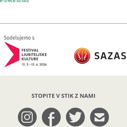
e-zrece.si/slo/
STOPITE V STIK Z NAMI