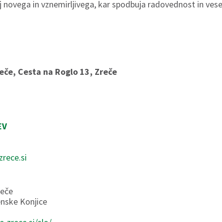
j novega in vznemirljivega, kar spodbuja radovednost in vese
reče, Cesta na Roglo 13, Zreče
EV
zrece.si
reče
enske Konjice