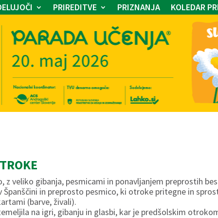
ELUJOČI
PRIREDITVE
PRIZNANJA
KOLEDAR PR
OTROKE
 z veliko gibanja, pesmicami in ponavljanjem preprostih besed
panščini in preprosto pesmico, ki otroke pritegne in sprosti
artami (barve, živali).
emeljila na igri, gibanju in glasbi, kar je predšolskim otrok