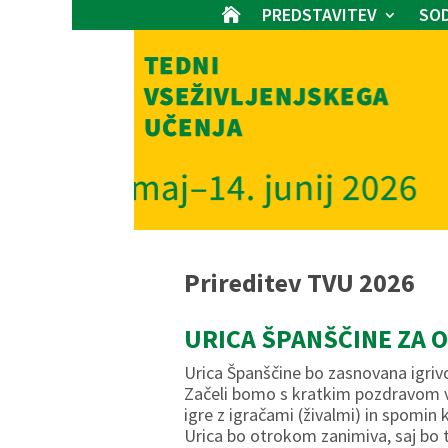
PREDSTAVITEV
SOD

Prireditev TVU 2026
URICA ŠPANŠČINE ZA 
Urica Španščine bo zasnovana igrivo,
Začeli bomo s kratkim pozdravom v Š
igre z igračami (živalmi) in spomin k
Urica bo otrokom zanimiva, saj bo t