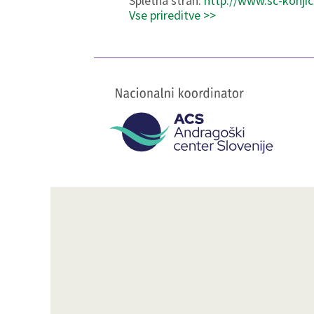
Spletna stran:
http://www.sc-konjic
Vse prireditve >>