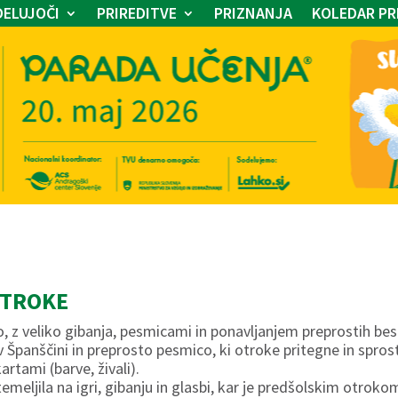
ELUJOČI
PRIREDITVE
PRIZNANJA
KOLEDAR PR
OTROKE
 z veliko gibanja, pesmicami in ponavljanjem preprostih besed
panščini in preprosto pesmico, ki otroke pritegne in sprosti
artami (barve, živali).
emeljila na igri, gibanju in glasbi, kar je predšolskim otrok