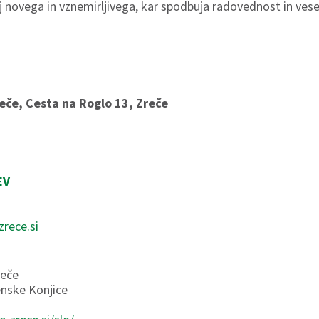
j novega in vznemirljivega, kar spodbuja radovednost in vese
reče, Cesta na Roglo 13, Zreče
EV
zrece.si
reče
enske Konjice