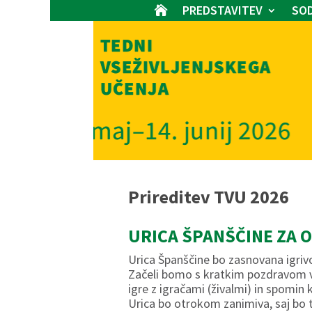
PREDSTAVITEV
SOD

Prireditev TVU 2026
URICA ŠPANŠČINE ZA 
Urica Španščine bo zasnovana igrivo,
Začeli bomo s kratkim pozdravom v Š
igre z igračami (živalmi) in spomin k
Urica bo otrokom zanimiva, saj bo t