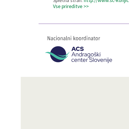
Spletna stran:
http://www.sc-konjic
Vse prireditve >>