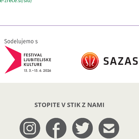
e-zrece.si/slo/
STOPITE V STIK Z NAMI