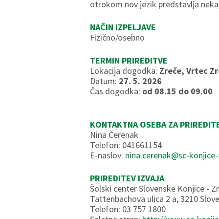
otrokom nov jezik predstavlja neka
NAČIN IZPELJAVE
Fizično/osebno
TERMIN PRIREDITVE
Lokacija dogodka:
Zreče, Vrtec Z
Datum:
27. 5. 2026
Čas dogodka:
od 08.15 do 09.00
KONTAKTNA OSEBA ZA PRIREDIT
Nina Čerenak
Telefon: 041661154
E-naslov:
nina.cerenak@sc-konjice-
PRIREDITEV IZVAJA
Šolski center Slovenske Konjice - Z
Tattenbachova ulica 2 a, 3210 Slov
Telefon: 03 757 1800