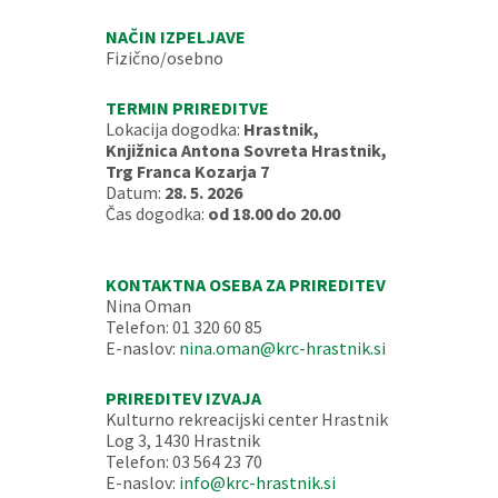
NAČIN IZPELJAVE
Fizično/osebno
TERMIN PRIREDITVE
Lokacija dogodka:
Hrastnik,
Knjižnica Antona Sovreta Hrastnik,
Trg Franca Kozarja 7
Datum:
28. 5. 2026
Čas dogodka:
od 18.00 do 20.00
KONTAKTNA OSEBA ZA PRIREDITEV
Nina Oman
Telefon: 01 320 60 85
E-naslov:
nina.oman@krc-hrastnik.si
PRIREDITEV IZVAJA
Kulturno rekreacijski center Hrastnik
Log 3, 1430 Hrastnik
Telefon: 03 564 23 70
E-naslov:
info@krc-hrastnik.si