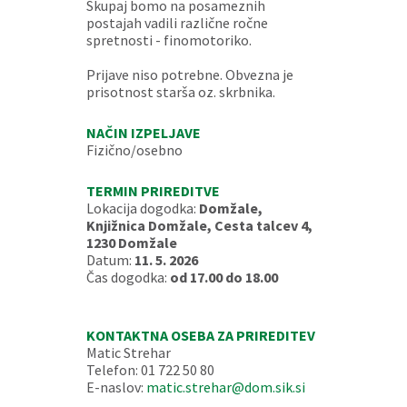
Skupaj bomo na posameznih
postajah vadili različne ročne
spretnosti - finomotoriko.
Prijave niso potrebne. Obvezna je
prisotnost starša oz. skrbnika.
NAČIN IZPELJAVE
Fizično/osebno
TERMIN PRIREDITVE
Lokacija dogodka:
Domžale,
Knjižnica Domžale, Cesta talcev 4,
1230 Domžale
Datum:
11. 5. 2026
Čas dogodka:
od 17.00 do 18.00
KONTAKTNA OSEBA ZA PRIREDITEV
Matic Strehar
Telefon: 01 722 50 80
E-naslov:
matic.strehar@dom.sik.si