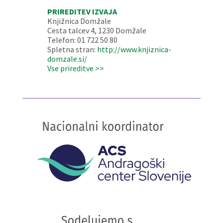
PRIREDITEV IZVAJA
Knjižnica Domžale
Cesta talcev 4, 1230 Domžale
Telefon: 01 722 50 80
Spletna stran:
http://www.knjiznica-
domzale.si/
Vse prireditve >>