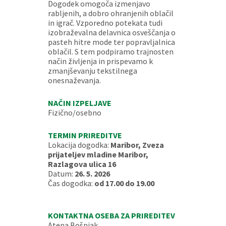
Dogodek omogoča izmenjavo
rabljenih, a dobro ohranjenih oblačil
in igrač. Vzporedno potekata tudi
izobraževalna delavnica osveščanja o
pasteh hitre mode ter popravljalnica
oblačil. S tem podpiramo trajnosten
način življenja in prispevamo k
zmanjševanju tekstilnega
onesnaževanja.
NAČIN IZPELJAVE
Fizično/osebno
TERMIN PRIREDITVE
Lokacija dogodka:
Maribor, Zveza
prijateljev mladine Maribor,
Razlagova ulica 16
Datum:
26. 5. 2026
Čas dogodka:
od 17.00 do 19.00
KONTAKTNA OSEBA ZA PRIREDITEV
Atena Bošnjak