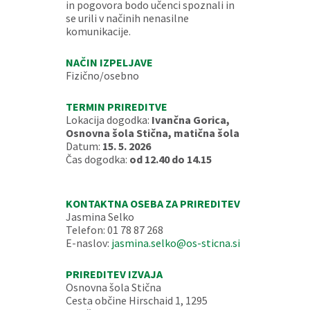
in pogovora bodo učenci spoznali in
se urili v načinih nenasilne
komunikacije.
NAČIN IZPELJAVE
Fizično/osebno
TERMIN PRIREDITVE
Lokacija dogodka:
Ivančna Gorica,
Osnovna šola Stična, matična šola
Datum:
15. 5. 2026
Čas dogodka:
od 12.40 do 14.15
KONTAKTNA OSEBA ZA PRIREDITEV
Jasmina Selko
Telefon: 01 78 87 268
E-naslov:
jasmina.selko@os-sticna.si
PRIREDITEV IZVAJA
Osnovna šola Stična
Cesta občine Hirschaid 1, 1295