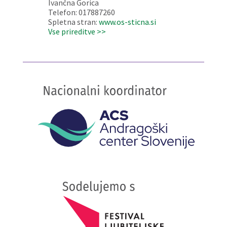
Ivančna Gorica
Telefon: 017887260
Spletna stran:
www.os-sticna.si
Vse prireditve >>