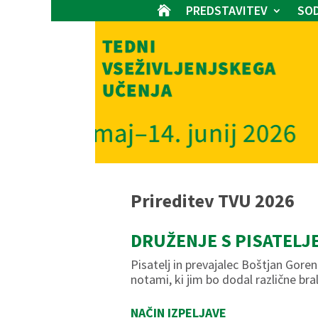
PREDSTAVITEV
SOD

Prireditev TVU 2026
DRUŽENJE S PISATELJ
Pisatelj in prevajalec Boštjan Gore
notami, ki jim bo dodal različne br
NAČIN IZPELJAVE