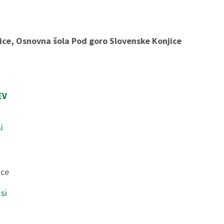
ice, Osnovna šola Pod goro Slovenske Konjice
EV
i
ice
si