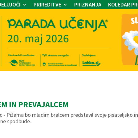
ELUJOČI
PRIREDITVE
PRIZNANJA
KOLEDAR PR
EM IN PREVAJALCEM
nc - Pižama bo mladim bralcem predstavil svoje pisateljsko i
alne spodbude.