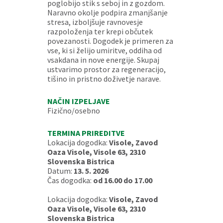
poglobijo stik s seboj in z gozdom.
Naravno okolje podpira zmanjšanje
stresa, izboljšuje ravnovesje
razpoloženja ter krepi občutek
povezanosti. Dogodek je primeren za
vse, ki si želijo umiritve, oddiha od
vsakdana in nove energije. Skupaj
ustvarimo prostor za regeneracijo,
tišino in pristno doživetje narave.
NAČIN IZPELJAVE
Fizično/osebno
TERMINA PRIREDITVE
Lokacija dogodka:
Visole, Zavod
Oaza Visole, Visole 63, 2310
Slovenska Bistrica
Datum:
13. 5. 2026
Čas dogodka:
od 16.00 do 17.00
Lokacija dogodka:
Visole, Zavod
Oaza Visole, Visole 63, 2310
Slovenska Bistrica