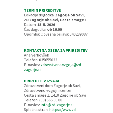
TERMIN PRIREDITVE
Lokacija dogodka:
Zagorje ob Savi,
ZD Zagorje ob Savi, Cesta zmage 1
Datum:
15. 5. 2026
Čas dogodka:
ob 16.00
Opomba: Obvezna prijava: 040289087
KONTAKTNA OSEBA ZA PRIREDITEV
Ana Verbovšek
Telefon: 035655033
E-naslov:
zdravstvena.vzgoja@zd-
zagorje.si
PRIREDITEV IZVAJA
Zdravstveni dom Zagorje ob Savi,
Zdravstveno-vzgojni center
Cesta zmage 1, 1410 Zagorje ob Savi
Telefon: (03) 565 50 00
E-naslov:
info@zd-zagorje.si
Spletna stran:
https://www.zd-