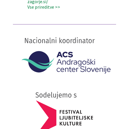
zagorje.si/
Vse prireditve >>