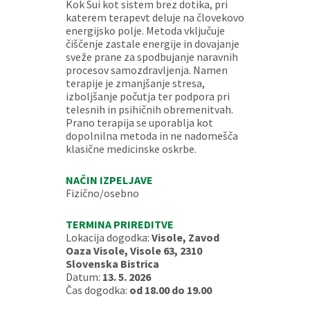
Kok Sui kot sistem brez dotika, pri
katerem terapevt deluje na človekovo
energijsko polje. Metoda vključuje
čiščenje zastale energije in dovajanje
sveže prane za spodbujanje naravnih
procesov samozdravljenja. Namen
terapije je zmanjšanje stresa,
izboljšanje počutja ter podpora pri
telesnih in psihičnih obremenitvah.
Prano terapija se uporablja kot
dopolnilna metoda in ne nadomešča
klasične medicinske oskrbe.
NAČIN IZPELJAVE
Fizično/osebno
TERMINA PRIREDITVE
Lokacija dogodka:
Visole, Zavod
Oaza Visole, Visole 63, 2310
Slovenska Bistrica
Datum:
13. 5. 2026
Čas dogodka:
od 18.00 do 19.00