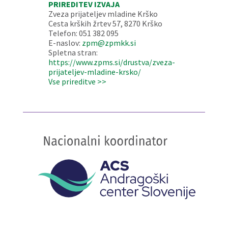
PRIREDITEV IZVAJA
Zveza prijateljev mladine Krško
Cesta krških žrtev 57, 8270 Krško
Telefon: 051 382 095
E-naslov:
zpm@zpmkk.si
Spletna stran:
https://www.zpms.si/drustva/zveza-
prijateljev-mladine-krsko/
Vse prireditve >>