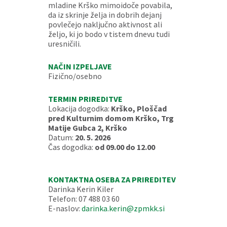
mladine Krško mimoidoče povabila,
da iz skrinje želja in dobrih dejanj
povlečejo naključno aktivnost ali
željo, ki jo bodo v tistem dnevu tudi
uresničili.
NAČIN IZPELJAVE
Fizično/osebno
TERMIN PRIREDITVE
Lokacija dogodka:
Krško, Ploščad
pred Kulturnim domom Krško, Trg
Matije Gubca 2, Krško
Datum:
20. 5. 2026
Čas dogodka:
od 09.00 do 12.00
KONTAKTNA OSEBA ZA PRIREDITEV
Darinka Kerin Kiler
Telefon: 07 488 03 60
E-naslov:
darinka.kerin@zpmkk.si