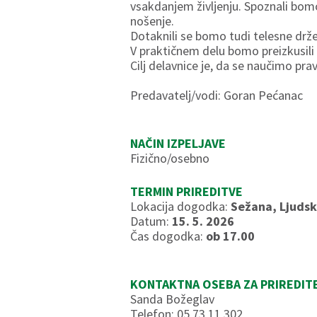
vsakdanjem življenju. Spoznali bomo 
nošenje.
Dotaknili se bomo tudi telesne drže
V praktičnem delu bomo preizkusili r
Cilj delavnice je, da se naučimo pra
Predavatelj/vodi: Goran Pećanac
NAČIN IZPELJAVE
Fizično/osebno
TERMIN PRIREDITVE
Lokacija dogodka:
Sežana, Ljudsk
Datum:
15. 5. 2026
Čas dogodka:
ob 17.00
KONTAKTNA OSEBA ZA PRIREDIT
Sanda Božeglav
Telefon: 05 73 11 302