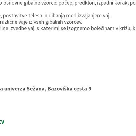
osnovne gibalne vzorce: počep, predklon, izpadni korak, potis
, postavitve telesa in dihanja med izvajanjem vaj.
azlične vaje iz vseh gibalnih vzorcev.
vilne izvedbe vaj, s katerimi se izognemo bolečinam v križu, ko
a univerza Sežana, Bazoviška cesta 9
EV