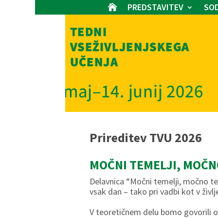
PREDSTAVITEV
SOD

Prireditev TVU 2026
MOČNI TEMELJI, MOČN
Delavnica “Močni temelji, močno tel
vsak dan – tako pri vadbi kot v življ
V teoretičnem delu bomo govorili o