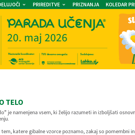
ELUJOČI
PRIREDITVE
PRIZNANJA
KOLEDAR PR
O TELO
o” je namenjena vsem, ki želijo razumeti in izboljšati osnovn
enju.
 tem, katere gibalne vzorce poznamo, zakaj so pomembni in