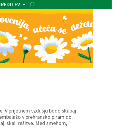
IREDITEV
e. V prijetnem vzdušju bodo skupaj
li embalažo v prehransko piramido.
paj iskali rešitve. Med smehom,