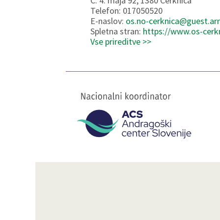
C. 4. maja 92, 1380 Cerknica
Telefon: 017050520
E-naslov:
os.no-cerknica@guest.arn
Spletna stran:
https://www.os-cerkn
Vse prireditve >>