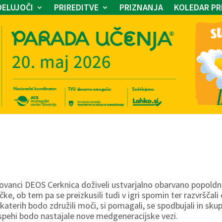
ELUJOČI
PRIREDITVE
PRIZNANJA
KOLEDAR PR
rovanci DEOS Cerknica doživeli ustvarjalno obarvano popoldn
ičke, ob tem pa se preizkusili tudi v igri spomin ter razvršča
 katerih bodo združili moči, si pomagali, se spodbujali in sku
pehi bodo nastajale nove medgeneracijske vezi.