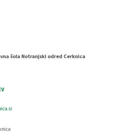
vna šola Notranjski odred Cerknica
EV
ica.si
knica