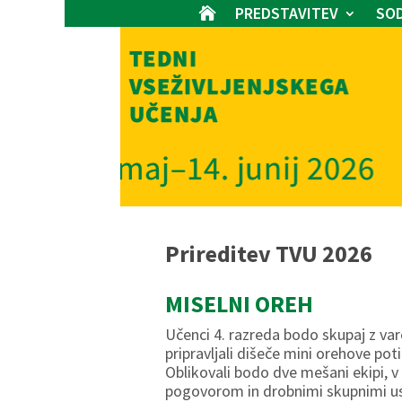
PREDSTAVITEV
SOD

Prireditev TVU 2026
MISELNI OREH
Učenci 4. razreda bodo skupaj z va
pripravljali dišeče mini orehove pot
Oblikovali bodo dve mešani ekipi, v
pogovorom in drobnimi skupnimi us