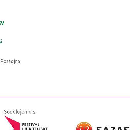
EV
si
 Postojna