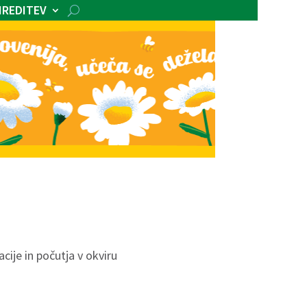
IREDITEV
cije in počutja v okviru