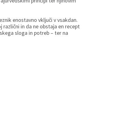
 ajurvedskimi principi ter njihovim
eznik enostavno vključi v vsakdan.
različni in da ne obstaja en recept
skega sloga in potreb – ter na