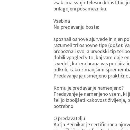
vsak ima svojo telesno konstitucijo
prilagojeni posamezniku.
Vsebina
Na predavanju boste:
spoznali osnove ajurvede in njen p
razumeli tri osnovne tipe (doše): Va
prepoznali svoj ajurvedski tip ter b
dobili vpogled v to, kaj vam daje en
izvedeli, katera hrana vas podpira 
odkrili, kako z manjšimi spremembam
Predavanje je usmerjeno praktično, z
Komu je predavanje namenjeno?
Predavanje je namenjeno vsem, ki j
želijo izboljšati kakovost življenja
potrebno.
O predavatelju
Katja Pečnikar je certificirana ajur