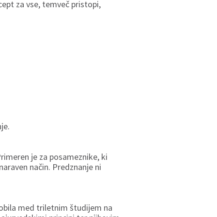
cept za vse, temveč pristopi,
je.
Primeren je za posameznike, ki
a naraven način. Predznanje ni
dobila med triletnim študijem na