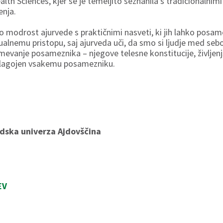
alth Sciences, kjer se je temeljito seznanila s tradicionalnimi
enja.
 modrost ajurvede s praktičnimi nasveti, ki jih lahko posam
nemu pristopu, saj ajurveda uči, da smo si ljudje med seboj 
evanje posameznika – njegove telesne konstitucije, življenj
prilagojen vsakemu posamezniku.
udska univerza Ajdovščina
EV