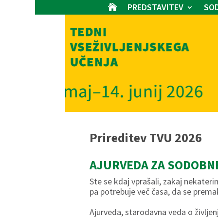
PREDSTAVITEV
SOD

Prireditev TVU 2026
AJURVEDA ZA SODOBNE
Ste se kdaj vprašali, zakaj nekateri
pa potrebuje več časa, da se prem
Ajurveda, starodavna veda o življen