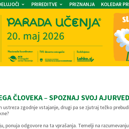
ELUJOČI
PRIREDITVE
PRIZNANJA
KOLEDAR PR
GA ČLOVEKA – SPOZNAJ SVOJ AJURVED
m ustreza zgodnje vstajanje, drugi pa se zjutraj težko prebudi
akne?
ju, ponuja odgovore na ta vprašanja. Temelji na razumevanju,