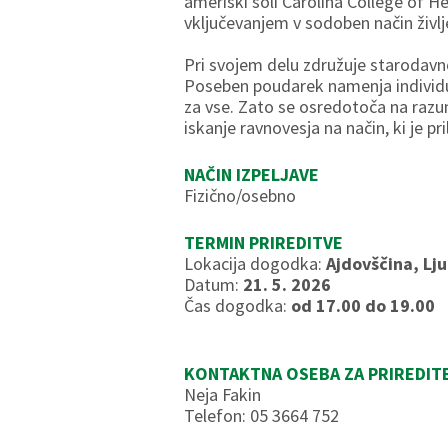
ameriški šoli Carolina College of He
vključevanjem v sodoben način življ
Pri svojem delu združuje starodavno
Poseben poudarek namenja individual
za vse. Zato se osredotoča na razum
iskanje ravnovesja na način, ki je 
NAČIN IZPELJAVE
Fizično/osebno
TERMIN PRIREDITVE
Lokacija dogodka:
Ajdovščina, Lj
Datum:
21. 5. 2026
Čas dogodka:
od 17.00 do 19.00
KONTAKTNA OSEBA ZA PRIREDIT
Neja Fakin
Telefon: 05 3664 752