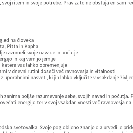
, svoj ritem in svoje potrebe. Prav zato ne obstaja en sam re
ogled na človeka
ta, Pitta in Kapha
olje razumeli svoje navade in počutje
ergijo in kaj vam jo jemlje
in katera vas lahko obremenjuje
i v dnevni rutini doseči več ravnovesja in vitalnosti
 uporabnimi nasveti, ki jih lahko vključite v vsakdanje življen
ih zanima boljše razumevanje sebe, svojih navad in počutja. 
, povečati energijo ter v svoj vsakdan vnesti več ravnovesja n
vedska svetovalka. Svoje poglobljeno znanje o ajurvedi je pri