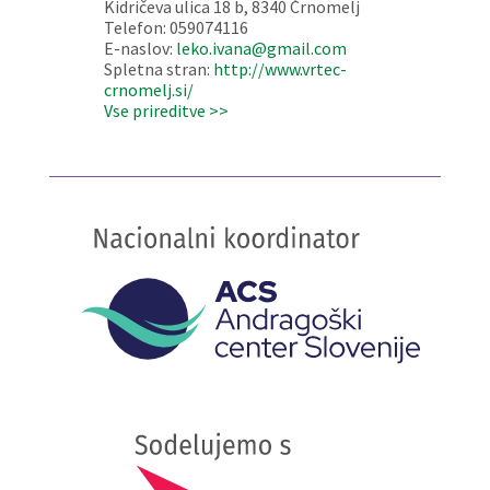
Kidričeva ulica 18 b, 8340 Črnomelj
Telefon: 059074116
E-naslov:
leko.ivana@gmail.com
Spletna stran:
http://www.vrtec-
crnomelj.si/
Vse prireditve >>