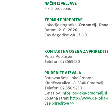
NAČIN IZPELJAVE
Fizično/osebno
TERMIN PRIREDITVE
Lokacija dogodka:
Črnomelj, Osno
Datum:
2. 6. 2026
Čas dogodka:
ob 15.10
KONTAKTNA OSEBA ZA PRIREDIT
Petra Poplašen
Telefon: 073569230
PRIREDITEV IZVAJA
Osnovna šola Loka Črnomelj
Kidričeva ulica 18, 8340 Črnomelj
Telefon: 07 356 9230
E-naslov:
info@os-loka-crnomelj.si
Spletna stran:
http://www.os-loka-c
Vse prireditve >>