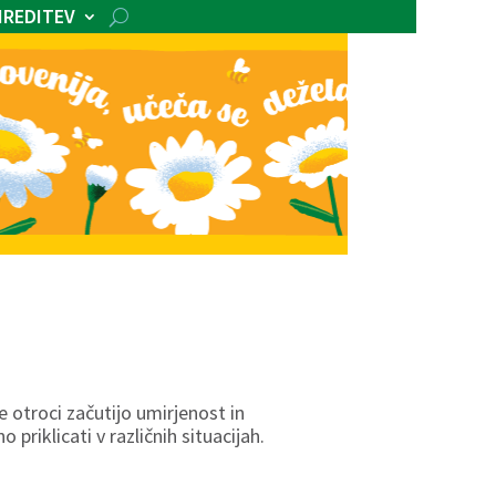
IREDITEV
e otroci začutijo umirjenost in
riklicati v različnih situacijah.