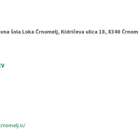
vna šola Loka Črnomelj, Kidričeva ulica 18, 8340 Črnom
EV
rnomelj.si/