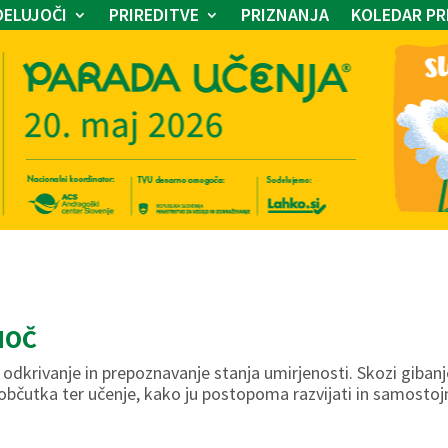
ELUJOČI
PRIREDITVE
PRIZNANJA
KOLEDAR PR
MOČ
 odkrivanje in prepoznavanje stanja umirjenosti. Skozi gibanj
bčutka ter učenje, kako ju postopoma razvijati in samostojno p