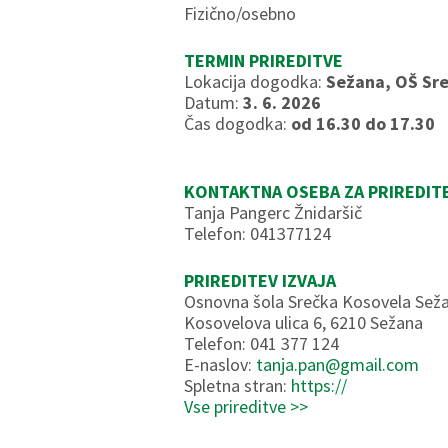
Fizično/osebno
TERMIN PRIREDITVE
Lokacija dogodka:
Sežana, OŠ Sre
Datum:
3. 6. 2026
Čas dogodka:
od 16.30 do 17.30
KONTAKTNA OSEBA ZA PRIREDIT
Tanja Pangerc Žnidaršič
Telefon: 041377124
PRIREDITEV IZVAJA
Osnovna šola Srečka Kosovela Sež
Kosovelova ulica 6, 6210 Sežana
Telefon: 041 377 124
E-naslov:
tanja.pan@gmail.com
Spletna stran:
https://
Vse prireditve >>