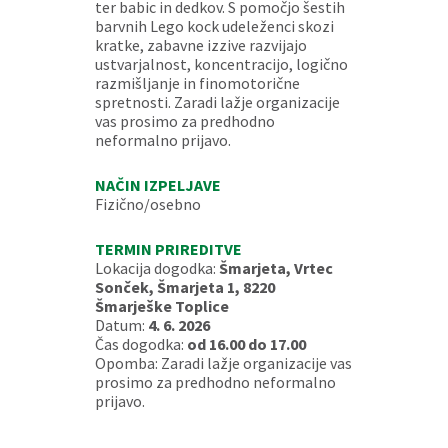
ter babic in dedkov. S pomočjo šestih
barvnih Lego kock udeleženci skozi
kratke, zabavne izzive razvijajo
ustvarjalnost, koncentracijo, logično
razmišljanje in finomotorične
spretnosti. Zaradi lažje organizacije
vas prosimo za predhodno
neformalno prijavo.
NAČIN IZPELJAVE
Fizično/osebno
TERMIN PRIREDITVE
Lokacija dogodka:
Šmarjeta, Vrtec
Sonček, Šmarjeta 1, 8220
Šmarješke Toplice
Datum:
4. 6. 2026
Čas dogodka:
od 16.00 do 17.00
Opomba: Zaradi lažje organizacije vas
prosimo za predhodno neformalno
prijavo.