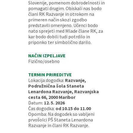
Slovenije, pomenom dobrodelnosti in
pomagati drugim. Obiskali nas bodo
člani RK Razvanje in otrokom na
primeren način skozi zgodbo
predstavili omenjeno. Učenci bodo
nato sprejeti med Mlade člane RK, za
kar bodo dobili tudi potrdilo in
priponko ter simbolično darilo.
NAČIN IZPELJAVE
Fizično/osebno
TERMIN PRIREDITVE
Lokacija dogodka:
Razvanje,
Podružnična šola Staneta
Lenardona Razvanje, Razvanjska
cesta 66, 2000 Maribor
Datum:
12. 5. 2026
Čas dogodka:
od 10.15 do 11.00
Opomba: Na dogodek so vabljeni
prvošolci PŠ Staneta Lenardona
Razvanje in člani RK Razvanje.