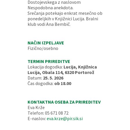
Dostojevskega z naslovom
Nespodobna anekdota.
Srečanja potekajo enkrat mesečno ob
ponedeljkih v Knjižnici Lucija. Bralni
klub vodi Ana Bembič.
NAČIN IZPELJAVE
Fizično/osebno
TERMIN PRIREDITVE
Lokacija dogodka:
Lucija, Knjižnica
Lucija, Obala 114, 6320 Portorož
Datum:
25. 5. 2026
Čas dogodka:
ob 18.00
KONTAKTNA OSEBA ZA PRIREDITEV
Eva Krže
Telefon: 05 671 08 72
E-naslov:
eva.krze@pir.sik.si