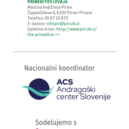
PRIREDITEV IZVAJA
Mestna knjižnica Piran
Župančičeva 4, 6330 Piran-Pirano
Telefon: 05 67 10 873
E-naslov:
infopir@pir.sik.si
Spletna stran:
http://www.pir.sik.si/
Vse prireditve >>