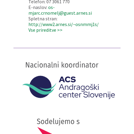
Telefon: 07 3061 770
E-naslov:
os-
mjarc.crnomelj@guest.arnes.si
Spletna stran:
http://www2.arnes.si/~osnmmj1s/
Vse prireditve >>