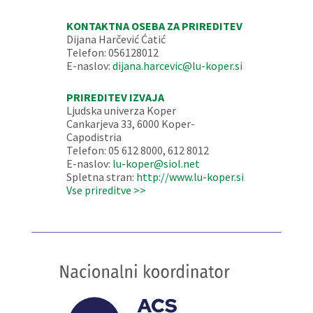
KONTAKTNA OSEBA ZA PRIREDITEV
Dijana Harčević Ćatić
Telefon: 056128012
E-naslov:
dijana.harcevic@lu-koper.si
PRIREDITEV IZVAJA
Ljudska univerza Koper
Cankarjeva 33, 6000 Koper-
Capodistria
Telefon: 05 612 8000, 612 8012
E-naslov:
lu-koper@siol.net
Spletna stran:
http://www.lu-koper.si
Vse prireditve >>