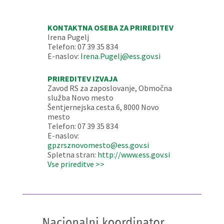
KONTAKTNA OSEBA ZA PRIREDITEV
Irena Pugelj
Telefon: 07 39 35 834
E-naslov:
Irena.Pugelj@ess.gov.si
PRIREDITEV IZVAJA
Zavod RS za zaposlovanje, Območna
služba Novo mesto
Šentjernejska cesta 6, 8000 Novo
mesto
Telefon: 07 39 35 834
E-naslov:
gpzrsznovomesto@ess.gov.si
Spletna stran:
http://www.ess.gov.si
Vse prireditve >>