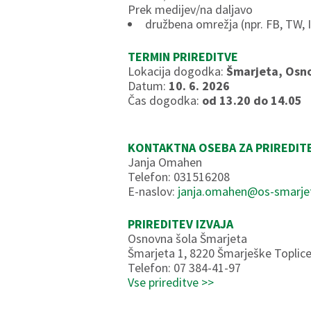
Prek medijev/na daljavo
družbena omrežja (npr. FB, TW, 
TERMIN PRIREDITVE
Lokacija dogodka:
Šmarjeta, Osno
Datum:
10. 6. 2026
Čas dogodka:
od 13.20 do 14.05
KONTAKTNA OSEBA ZA PRIREDIT
Janja Omahen
Telefon: 031516208
E-naslov:
janja.omahen@os-smarjet
PRIREDITEV IZVAJA
Osnovna šola Šmarjeta
Šmarjeta 1, 8220 Šmarješke Toplice
Telefon: 07 384-41-97
Vse prireditve >>