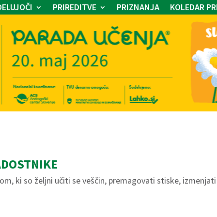
ELUJOČI
PRIREDITVE
PRIZNANJA
KOLEDAR PR
ADOSTNIKE
, ki so željni učiti se veščin, premagovati stiske, izmenjati