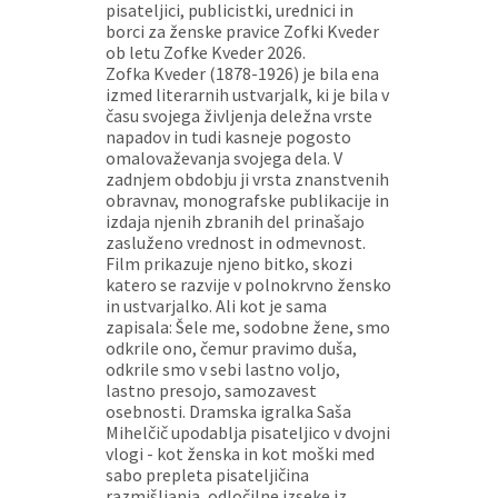
pisateljici, publicistki, urednici in
borci za ženske pravice Zofki Kveder
ob letu Zofke Kveder 2026.
Zofka Kveder (1878-1926) je bila ena
izmed literarnih ustvarjalk, ki je bila v
času svojega življenja deležna vrste
napadov in tudi kasneje pogosto
omalovaževanja svojega dela. V
zadnjem obdobju ji vrsta znanstvenih
obravnav, monografske publikacije in
izdaja njenih zbranih del prinašajo
zasluženo vrednost in odmevnost.
Film prikazuje njeno bitko, skozi
katero se razvije v polnokrvno žensko
in ustvarjalko. Ali kot je sama
zapisala: Šele me, sodobne žene, smo
odkrile ono, čemur pravimo duša,
odkrile smo v sebi lastno voljo,
lastno presojo, samozavest
osebnosti. Dramska igralka Saša
Mihelčič upodablja pisateljico v dvojni
vlogi - kot ženska in kot moški med
sabo prepleta pisateljičina
razmišljanja, odločilne izseke iz