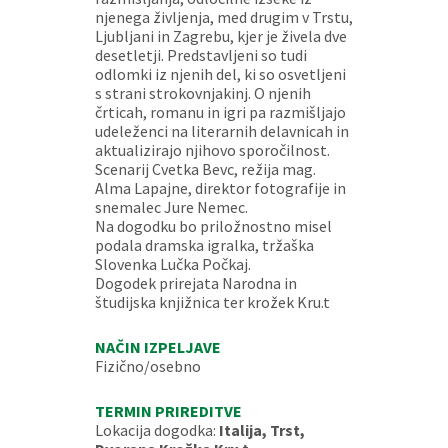
njenega življenja, med drugim v Trstu,
Ljubljani in Zagrebu, kjer je živela dve
desetletji. Predstavljeni so tudi
odlomki iz njenih del, ki so osvetljeni
s strani strokovnjakinj. O njenih
črticah, romanu in igri pa razmišljajo
udeleženci na literarnih delavnicah in
aktualizirajo njihovo sporočilnost.
Scenarij Cvetka Bevc, režija mag.
Alma Lapajne, direktor fotografije in
snemalec Jure Nemec.
Na dogodku bo priložnostno misel
podala dramska igralka, tržaška
Slovenka Lučka Počkaj.
Dogodek prirejata Narodna in
študijska knjižnica ter krožek Kru.t
NAČIN IZPELJAVE
Fizično/osebno
TERMIN PRIREDITVE
Lokacija dogodka:
Italija, Trst,