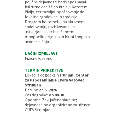
poučne dejavnosti bodo spoznavali
kulturno dediščino kraja, v katerem
živijo, ter razvijali spoštovanje do
lokalne zgodovine in tradicije.
Program bo temeljil na aktivnem
sodelovanju, raziskovanju in
ustvarjanju, kar bo učencem
omogočilo prijetno in hkrati bogato
učno izkušnjo.
NAČIN IZPELJAVE
Fizično/osebno
TERMIN PRIREDITVE
Lokacija dogodka:
Strunjan, Center
za usposabljanje Elvira Vatovec
Strunjan
Datum:
27. 5. 2026
Čas dogodka:
ob 08.30
Opomba: Zaključene skupine;
dejavnosti so organizirane za učence
CUEV Strunjan