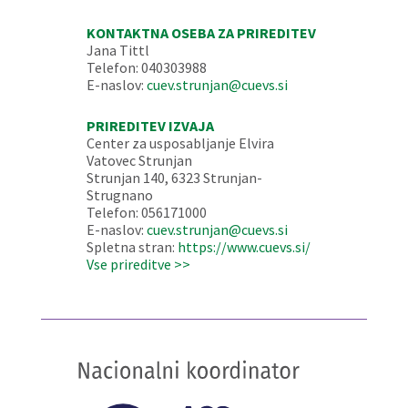
KONTAKTNA OSEBA ZA PRIREDITEV
Jana Tittl
Telefon: 040303988
E-naslov:
cuev.strunjan@cuevs.si
PRIREDITEV IZVAJA
Center za usposabljanje Elvira
Vatovec Strunjan
Strunjan 140, 6323 Strunjan-
Strugnano
Telefon: 056171000
E-naslov:
cuev.strunjan@cuevs.si
Spletna stran:
https://www.cuevs.si/
Vse prireditve >>