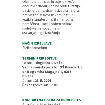
izbirne predmete in tuje jezike. V
enourni prireditvi se na odru zvrstijo
petje, gibanje, dramatizacija in igra,
prepleteni v slovenskem in tujih
jezikih (angleščina, italijanščina,
nemščina) – kot živahen prikaz
sodelovanja, poguma in
ustvarjalnega izražanja.
NAČIN IZPELJAVE
Fizično/osebno
TERMIN PRIREDITVE
Lokacija dogodka:
Divača,
Večnamenski prostor OŠ Divača, Ul.
dr. Bogomira Magajne 4, 6215
Divača
Datum:
28. 5. 2026
Čas dogodka:
ob 17.00
KONTAKTNA OSEBA ZA PRIREDITEV
Alma Volk, Martin Fabčič