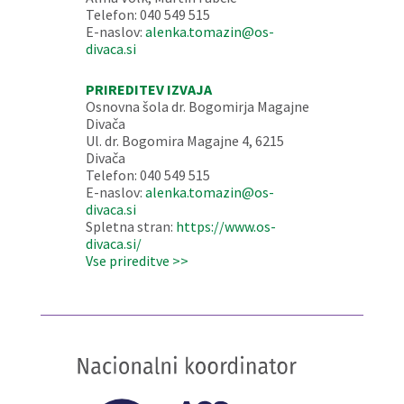
Telefon: 040 549 515
E-naslov:
alenka.tomazin@os-
divaca.si
PRIREDITEV IZVAJA
Osnovna šola dr. Bogomirja Magajne
Divača
Ul. dr. Bogomira Magajne 4, 6215
Divača
Telefon: 040 549 515
E-naslov:
alenka.tomazin@os-
divaca.si
Spletna stran:
https://www.os-
divaca.si/
Vse prireditve >>