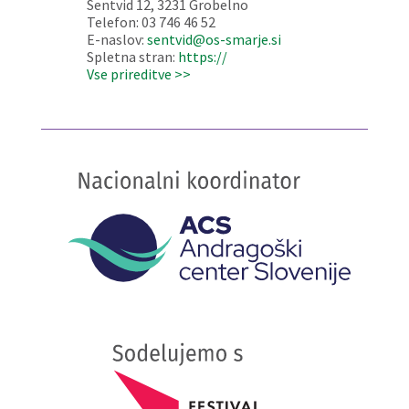
Šentvid 12, 3231 Grobelno
Telefon: 03 746 46 52
E-naslov:
sentvid@os-smarje.si
Spletna stran:
https://
Vse prireditve >>