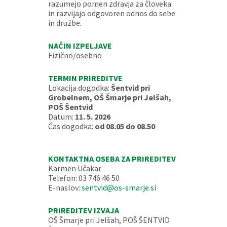
razumejo pomen zdravja za človeka
in razvijajo odgovoren odnos do sebe
in družbe.
NAČIN IZPELJAVE
Fizično/osebno
TERMIN PRIREDITVE
Lokacija dogodka:
Šentvid pri
Grobelnem, OŠ Šmarje pri Jelšah,
POŠ Šentvid
Datum:
11. 5. 2026
Čas dogodka:
od 08.05 do 08.50
KONTAKTNA OSEBA ZA PRIREDITEV
Karmen Učakar
Telefon: 03 746 46 50
E-naslov:
sentvid@os-smarje.si
PRIREDITEV IZVAJA
OŠ Šmarje pri Jelšah, POŠ ŠENTVID