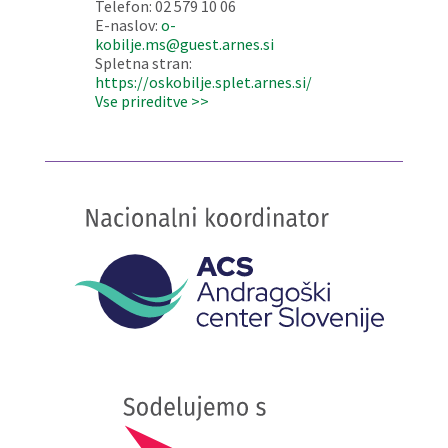
Telefon: 02 579 10 06
E-naslov:
o-
kobilje.ms@guest.arnes.si
Spletna stran:
https://oskobilje.splet.arnes.si/
Vse prireditve >>